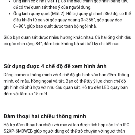
Ống kính cố định (Mắt 1): Có thể điều chỉnh góc nhìn bằng tay,
để có thể quan sát theo ý của người dùng.
Ống kính quay quét (Mắt 2): Hỗ trợ quay ghi hình 360 độ, có thể
điều khiển từ xa với góc quay ngang 0~355°, góc quay dọc
0~90°, giúp bao quát được toàn bộ ngôi nhà.
Giúp bạn quan sát được nhiều hướng khác nhau. Cả hai ống kính đều
có góc nhìn rộng 84°, đảm bảo không bỏ sót bất kỳ chi tiết nào.
Sử dụng được 4 chế độ để xem hình ảnh
Dòng camera thông minh với 4 chế độ ghi hình vào ban đêm: thông
minh, có màu, hồng ngoại và tắt. Bạn có thể tùy ý lựa chọn chế độ
ghi hình để phù hợp với nhu cầu quan sát. Hỗ trợ đèn LED quay ban
đêm với tầm xa 15 mét.
Đàm thoại hai chiều thông minh
Hỗ trợ đàm thoại hai chiều với mic và loa được tích hợp sẵn trên IPC-
S2XP-6M0WEB giúp người dùng có thể trò chuyện với người thân