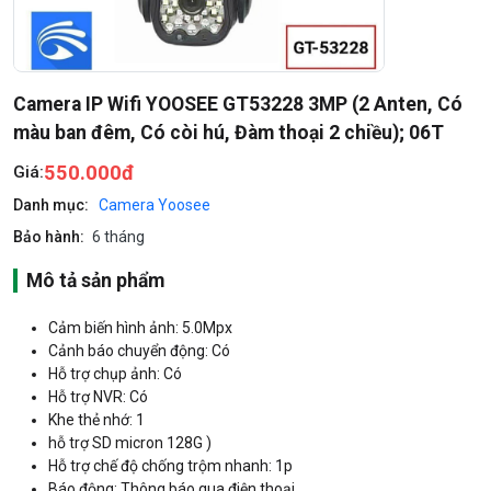
Camera IP Wifi YOOSEE GT53228 3MP (2 Anten, Có
màu ban đêm, Có còi hú, Đàm thoại 2 chiều); 06T
550.000đ
Giá:
Danh mục:
Camera Yoosee
Bảo hành:
6 tháng
Mô tả sản phẩm
Cảm biến hình ảnh: 5.0Mpx
Cảnh báo chuyển động: Có
Hỗ trợ chụp ảnh: Có
Hỗ trợ NVR: Có
Khe thẻ nhớ: 1
hỗ trợ SD micron 128G )
Hỗ trợ chế độ chống trộm nhanh: 1p
Báo động: Thông báo qua điện thoại