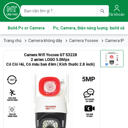
Tài khoản
Build Pc or Camera
Pc, Camera, Điện năng lượng: build sẵn
Trang chủ
Camera không dây
Camera Yoosee
Camera IP W