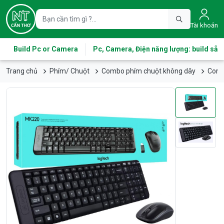
Tài khoản
Build Pc or Camera
Pc, Camera, Điện năng lượng: build sẵn
Trang chủ
Phím/ Chuột
Combo phím chuột không dây
Comb