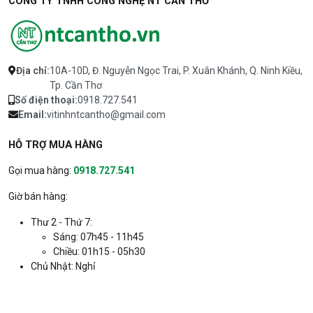
CÔNG TY TNHH CÔNG NGHỆ NT CẦN THƠ
Khung treo tivi di dộng GL G1700-1P
890.000 đ
(32"-75") | Trọng lượng: 13,5kg | Tải
trọng : 70kg | Chiều cao trụ: 1,5 m |
Thành phần: Sơn tĩnh điện | Màu sắc:
Địa chỉ:
10A-10D, Đ. Nguyễn Ngọc Trai, P. Xuân Khánh, Q. Ninh Kiều,
Đen | Kích thước hữu dụng: 40x60 (cm)
Tp. Cần Thơ
| Xuất xứ: China; 12T
Số điện thoại:
0918.727.541
727.NBtivi.G17.2
Email:
vitinhntcantho@gmail.com
Bảo hành: 12 tháng
Khung treo tivi cố định LCD GL C3-FG
250.000 đ
HỖ TRỢ MUA HÀNG
(32" - 75") | Trọng lượng: 3,2 kg | Kích
thước hữu dụng: 40x 60 (cm) | Tải
Gọi mua hàng:
0918.727.541
trọng: 65 kg; 12T
Giờ bán hàng:
326.NBtivi.c3f.2
Bảo hành: 12 tháng
Thư 2 - Thứ 7:
Sáng: 07h45 - 11h45
Chiều: 01h15 - 05h30
Chủ Nhật: Nghỉ