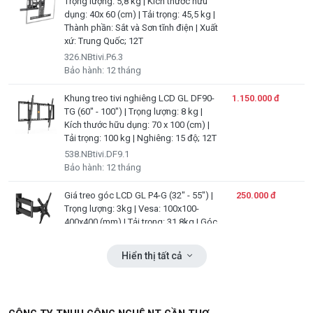
Trọng lượng: 5,8 kg | Kích thước hữu
dụng: 40x 60 (cm) | Tải trọng: 45,5 kg |
Thành phần: Sắt và Sơn tĩnh điện | Xuất
xứ: Trung Quốc; 12T
326.NBtivi.P6.3
Bảo hành: 12 tháng
Khung treo tivi nghiêng LCD GL DF90-
1.150.000 đ
TG (60" - 100") | Trọng lượng: 8 kg |
Kích thước hữu dụng: 70 x 100 (cm) |
Tải trọng: 100 kg | Nghiêng: 15 độ; 12T
538.NBtivi.DF9.1
Bảo hành: 12 tháng
Giá treo góc LCD GL P4-G (32" - 55") |
250.000 đ
Trọng lượng: 3kg | Vesa: 100x100-
400x400 (mm) | Tải trọng: 31,8kg | Góc
xoay: 180 độ | Độ nghiên màn hình: +4
độ / -10 độ | Phạm vi mở rộng: 55-
Hiển thị tất cả
490mm | Thành phần: SPCC, sơn tĩnh
điện | Xuất xứ: China; 12T
727.nbtivi.P4-.1
Bảo hành: 12 tháng