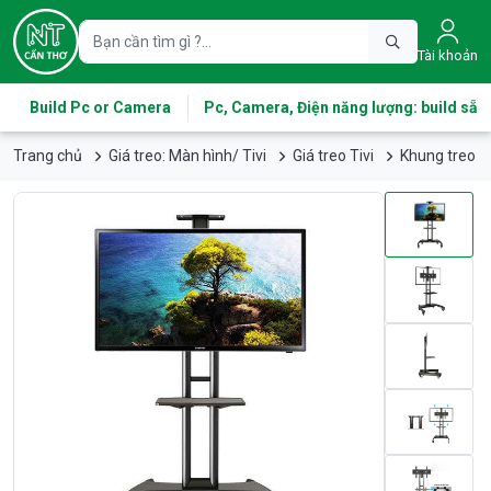
Tài khoản
Build Pc or Camera
Pc, Camera, Điện năng lượng: build sẵn
Trang chủ
Giá treo: Màn hình/ Tivi
Giá treo Tivi
Khung treo ti