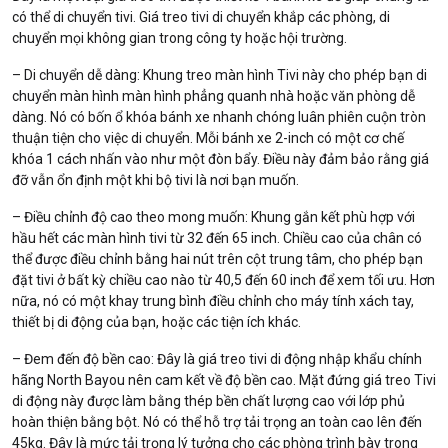
có thể di chuyển tivi. Giá treo tivi di chuyển khắp các phòng, di
chuyển mọi không gian trong công ty hoặc hội trường.
– Di chuyển dễ dàng: Khung treo màn hình Tivi này cho phép bạn di
chuyển màn hình màn hình phẳng quanh nhà hoặc văn phòng dễ
dàng. Nó có bốn ổ khóa bánh xe nhanh chóng luân phiên cuộn tròn
thuận tiện cho việc di chuyển. Mỗi bánh xe 2-inch có một cơ chế
khóa 1 cách nhấn vào như một đòn bẩy. Điều này đảm bảo rằng giá
đỡ vẫn ổn định một khi bộ tivi là nơi bạn muốn.
– Điều chỉnh độ cao theo mong muốn: Khung gắn kết phù hợp với
hầu hết các màn hình tivi từ 32 đến 65 inch. Chiều cao của chân có
thể được điều chỉnh bằng hai nút trên cột trung tâm, cho phép bạn
đặt tivi ở bất kỳ chiều cao nào từ 40,5 đến 60 inch để xem tối ưu. Hơn
nữa, nó có một khay trung bình điều chỉnh cho máy tính xách tay,
thiết bị di động của bạn, hoặc các tiện ích khác.
– Đem đến độ bền cao: Đây là giá treo tivi di động nhập khẩu chính
hãng North Bayou nên cam kết về độ bền cao. Mặt đứng giá treo Tivi
di động này được làm bằng thép bền chất lượng cao với lớp phủ
hoàn thiện bằng bột. Nó có thể hỗ trợ tải trọng an toàn cao lên đến
45kg. Đây là mức tải trọng lý tưởng cho các phòng trình bày trong