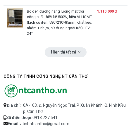
Bộ đèn đường năng lượng mặt trời
1.110.000 đ
công suất thiết kế 500W, hiệu VI-HOME
(kích cỡ đèn: 580*210*85mm, chất liệu:
nhôm + nhựa, sử dụng ngoài trời) | FV;
24T
802.nlmt.500.v.2
Bảo hành: 24 tháng
Hiển thị tất cả
Đèn Kungfu 100W chóng chói | FV; 24T
584.000 đ
382.nlmt.100.K.5
Bảo hành: 24 tháng
CÔNG TY TNHH CÔNG NGHỆ NT CẦN THƠ
Đèn pha năng Năng Lượng Mặt Trời -
1.490.000 đ
GN-C300B-AJ hiệu GONEO | Đèn 12W
thực, 1550lm, 130lm/W | Pin LiFePO4
15Ah: 2000 chu kỳ nạp xả, bền hơn pin
thường | Vận hành hơn 24 giờ: đủ sáng
Địa chỉ:
10A-10D, Đ. Nguyễn Ngọc Trai, P. Xuân Khánh, Q. Ninh Kiều,
qua đêm sau mỗi lần sạc | Tấm pin
Tp. Cần Thơ
18W silicon đơn tinh thể: hiệu suất hấp
Số điện thoại:
0918.727.541
thu cao | IP65 + AB bền ngoài trời mọi
Email:
vitinhntcantho@gmail.com
thời tiết | FV; 24T