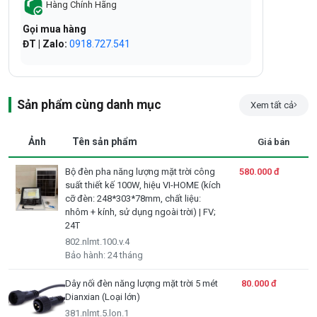
Hàng Chính Hãng
Gọi mua hàng
ĐT | Zalo:
0918.727.541
Sản phẩm cùng danh mục
Xem tất cả
Ảnh
Tên sản phẩm
Giá bán
Bộ đèn pha năng lượng mặt trời công
580.000 đ
suất thiết kế 100W, hiệu VI-HOME (kích
cỡ đèn: 248*303*78mm, chất liệu:
nhôm + kính, sử dụng ngoài trời) | FV;
24T
802.nlmt.100.v.4
Bảo hành: 24 tháng
Dây nối đèn năng lượng mặt trời 5 mét
80.000 đ
Dianxian (Loại lớn)
381.nlmt.5.lon.1