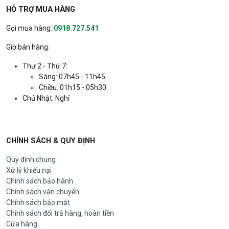
807.nlmt.300.G.10
HỖ TRỢ MUA HÀNG
Bảo hành: 24 tháng
Gọi mua hàng:
0918.727.541
Đèn Kungfu 200W chóng chói | FV; 24T
760.000 đ
382.nlmt.200.K.4
Giờ bán hàng:
Bảo hành: 24 tháng
Thư 2 - Thứ 7:
Sáng: 07h45 - 11h45
Đèn pha năng Năng Lượng Mặt Trời -
1.990.000 đ
Chiều: 01h15 - 05h30
GN-C400B-AJ hiệu GONEO | Công suất
Chủ Nhật: Nghỉ
400W, chiếu sáng diện rộng ngoài trời |
Tự sạc ban ngày, tự sáng khi trời tối |
Chống nước đạt chuẩn| | Lắp đặt độc
lập, không cần kéo dây điện | Thiết kế
góc xoay linh hoạt, dễ điều chỉnh
CHÍNH SÁCH & QUY ĐỊNH
hướng sáng | FV; 24T
807.nlmt.400.G.10
Quy định chung
Bảo hành: 24 tháng
Xử lý khiếu nại
Chính sách bảo hành
Đèn Kungfu 300W chóng chói | FV; 24T
960.000 đ
Chính sách vận chuyển
382.nlmt.300.K.8
Chính sách bảo mật
Bảo hành: 24 tháng
Chính sách đổi trả hàng, hoàn tiền
Cửa hàng