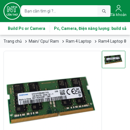
Tài khoản
Build Pc or Camera
Pc, Camera, Điện năng lượng: build sẵn
Trang chủ
Main/ Cpu/ Ram
Ram 4 Laptop
Ram4 Laptop 8G 3